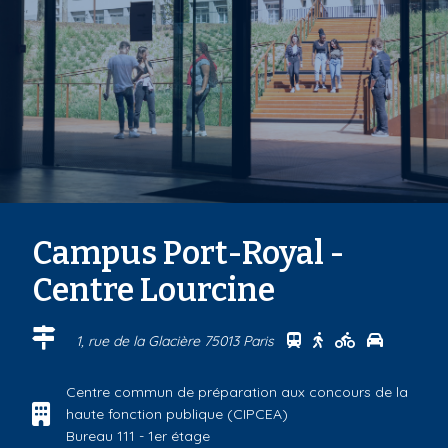
Campus Port-Royal -
Centre Lourcine
Se rendre au centr
Se rendre au ce
Se rendre a
Se rendr
1, rue de la Glacière 75013 Paris
Centre commun de préparation aux concours de la
haute fonction publique (CIPCEA)
Bureau 111 - 1er étage