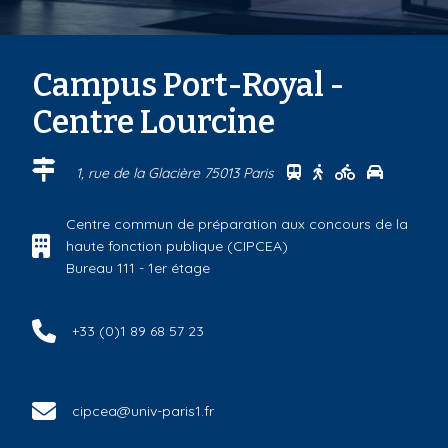
Campus Port-Royal -
Centre Lourcine
Se rendre au centr
Se rendre au ce
Se rendre a
Se rendr
1, rue de la Glacière 75013 Paris
Centre commun de préparation aux concours de la
haute fonction publique (CIPCEA)
Bureau 111 - 1er étage
+33 (0)1 89 68 57 23
cipcea@univ-paris1.fr