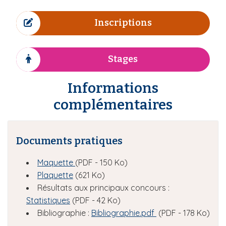
c
ô
Inscriptions
n
I
e
c
ô
Stages
n
I
e
c
Informations
ô
n
complémentaires
e
Documents pratiques
Maquette
(PDF - 150 Ko)
Plaquette
(621 Ko)
Résultats aux principaux concours :
Statistiques
(PDF - 42 Ko)
Bibliographie :
Bibliographie.pdf
(PDF - 178 Ko)