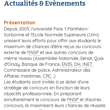
'
Actualités & Evènements
i
A
r
p
i
a
a
Présentation
l
n
Depuis 2005, l'université Paris 1 Panthéon-
e
Sorbonne et l'Ecole Normale Supérieure (Ulm)
unissent leurs efforts pour offrir aux étudiants le
maximum de chances d'être reçus au concours
externe de l'
INSP
et aux autres concours de
même niveau (Assemblée Nationale, Sénat, Quai
d'Orsay, Banque de France,
EN3S
,
DH
,
INET
,
Commissaire de police, Administrateur des
Affaires maritimes,
CRC
...)
Les étudiants sont invités à se doter d'une
stratégie de concours en fonction de leurs
objectifs professionnels. En préparant
simultanément le concours de l'
INSP
et d'autres
concours, ils maximisent leurs chances de réussite.