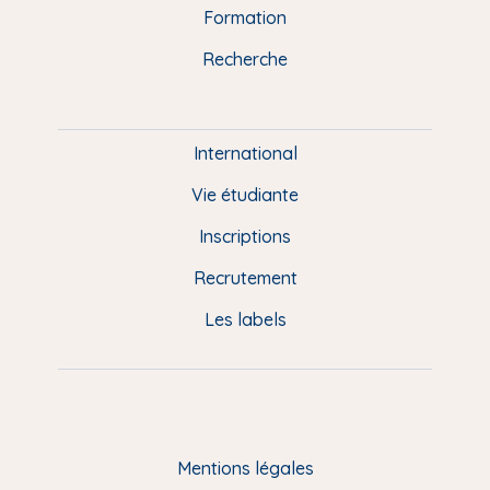
n
o
y
e
I
r
Formation
k
n
a
u
Recherche
m
P
i
e
International
d
Vie étudiante
d
Inscriptions
e
Recrutement
p
Les labels
a
g
e
F
Mentions légales
R