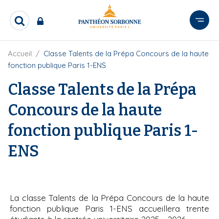
A
l
R
l
e
e
c
r
F
Accueil
Classe Talents de la Prépa Concours de la haute
h
i
e
a
fonction publique Paris 1-ENS
l
r
u
d
c
Classe Talents de la Prépa
c
'
h
o
A
e
Concours de la haute
r
n
r
i
t
fonction publique Paris 1-
a
e
n
e
n
ENS
u
p
r
i
La classe Talents de la Prépa Concours de la haute
n
fonction publique Paris 1-ENS accueillera trente
c