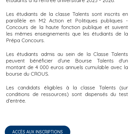
étudiants à la rentrée universitaire 2025 - 2026.
i
p
Les étudiants de la classe Talents sont inscrits en
a
parallèle en M2
Action et Politiques publiques -
Concours de la haute fonction publique
et suivent
l
les mêmes enseignements que les étudiants de la
Prépa Concours.
Les étudiants admis au sein de la Classe Talents
peuvent bénéficier d’une Bourse Talents d'un
montant de 4 000 euros annuels cumulable avec la
bourse du CROUS.
Les candidats éligibles à la classe Talents (sur
conditions de ressources) sont dispensés du test
d’entrée.
ACCÈS AUX INSCRIPTIONS