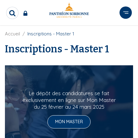
A
l
R
l
e
e
c
r
F
Accueil
Inscriptions - Master 1
h
i
e
a
l
Inscriptions - Master 1
r
u
d
c
c
'
h
o
A
e
r
n
r
i
t
a
e
n
e
n
Le dépôt des candidatures se fait
u
exclusivement en ligne sur Mon Master
du 25 février au 24 mars 2025
p
r
i
MON MASTER
n
c